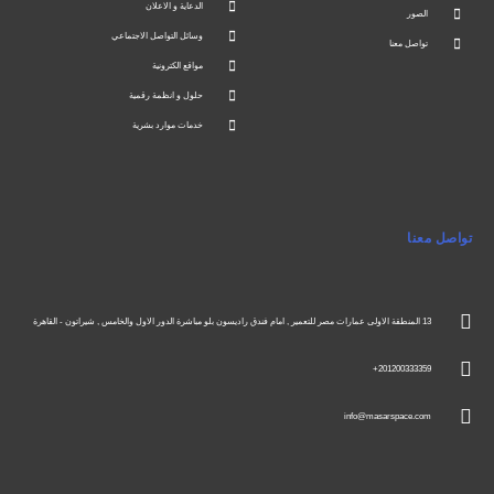
الدعاية و الاعلان
الصور
وسائل التواصل الاجتماعي
تواصل معنا
مواقع الكترونية
حلول و انظمة رقمية
خدمات موارد بشرية
تواصل معنا
13 المنطقة الاولى عمارات مصر للتعمير , امام فندق راديسون بلو مباشرة الدور الاول والخامس , شيراتون - القاهرة
201200333359+
info@masarspace.com