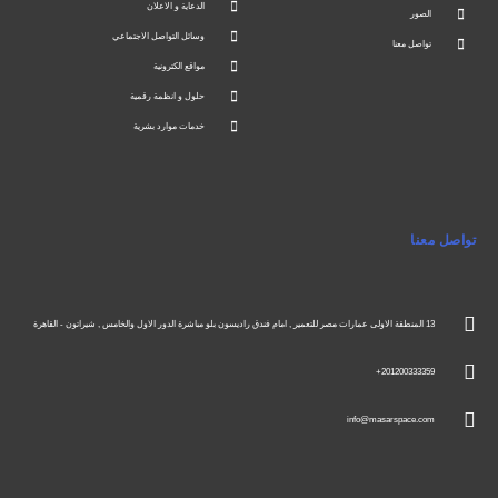
الدعاية و الاعلان
الصور
وسائل التواصل الاجتماعي
تواصل معنا
مواقع الكترونية
حلول و انظمة رقمية
خدمات موارد بشرية
تواصل معنا
13 المنطقة الاولى عمارات مصر للتعمير , امام فندق راديسون بلو مباشرة الدور الاول والخامس , شيراتون - القاهرة
201200333359+
info@masarspace.com